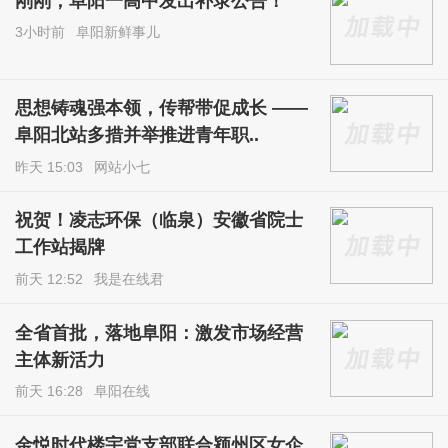
刚刚，阜阳一高中发出补录公告！
3小时前
阜阳新鲜事儿
思想铸魂强本领，传帮带促成长 ——
阜阳北站多措并举推进青年职..
昨天 15:03
网站小七
祝贺！凌志环保（临泉）安徽省院士
工作站揭牌
前天 12:52
我是在线君
全省首批，落地阜阳：激发市场经营
主体新活力
前天 16:28
阜阳在线
金悦时代楼宇党支部联合颍州区女企